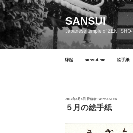
コ
ン
テ
SANSUI
ン
Japanese temple of ZEN "SHO-
ツ
へ
ス
キ
縁起
sansui.me
絵手紙
ッ
プ
投
2017年4月4日
投稿者:
WPMASTER
稿
５月の絵手紙
日: