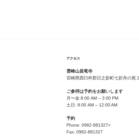
稿
ナ
ビ
ゲ
ー
シ
アクセス
ョ
雲峰山昌竜寺
ン
宮崎県西臼杵郡日之影町七折舟の尾
ご参拝は予約をお願いします
月〜金:8:00 AM – 3:00 PM
土日: 8:00 AM – 12:00 AM
予約
Phone: 0982-881327>
Fax: 0982-881327