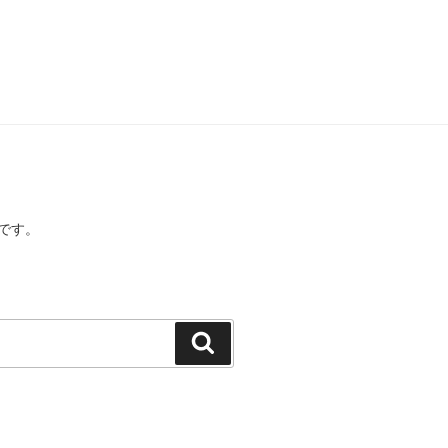
です。
検
索