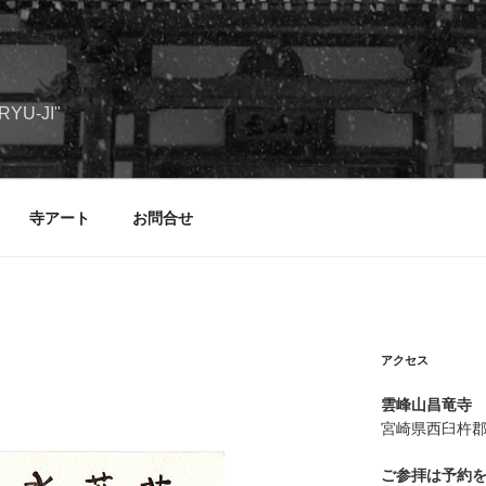
RYU-JI"
寺アート
お問合せ
アクセス
雲峰山昌竜寺
宮崎県西臼杵
ご参拝は予約