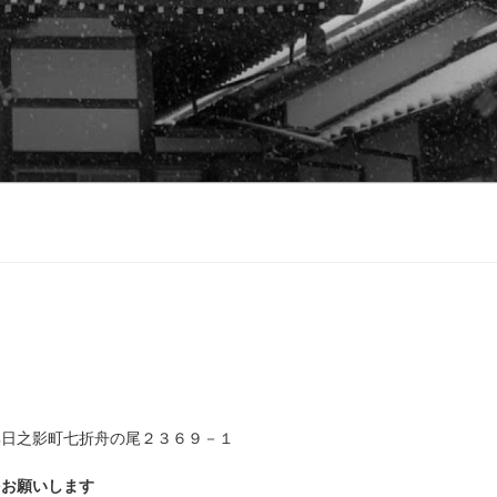
郡日之影町七折舟の尾２３６９－１
をお願いします