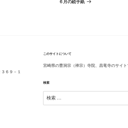
の
６月の絵手紙
投
稿
このサイトについて
宮崎県の曹洞宗（禅宗）寺院、昌竜寺のサイト
２３６９－１
検索
検
索: