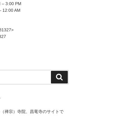
– 3:00 PM
– 12:00 AM
81327>
327
検
索
て
宗（禅宗）寺院、昌竜寺のサイトで